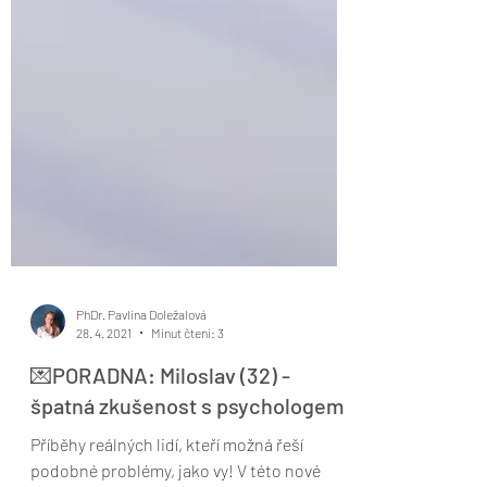
PhDr. Pavlína Doležalová
28. 4. 2021
Minut čtení: 3
💌PORADNA: Miloslav (32) -
špatná zkušenost s psychologem
Příběhy reálných lidí, kteří možná řeší