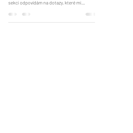
podobné problémy, jako vy! V této nové
sekci odpovídám na dotazy, které mi
posíláte. Uvedení...