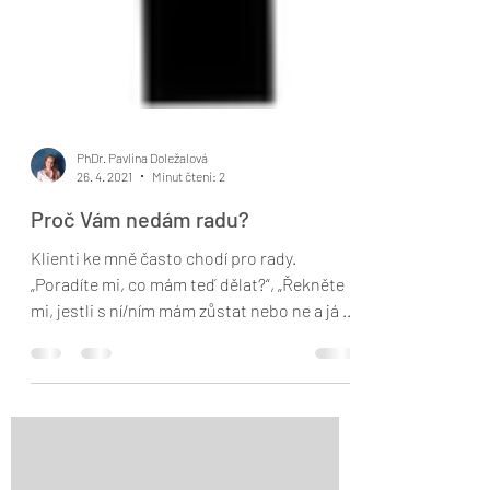
PhDr. Pavlína Doležalová
26. 4. 2021
Minut čtení: 2
Proč Vám nedám radu?
Klienti ke mně často chodí pro rady.
„Poradíte mi, co mám teď dělat?“, „Řekněte
mi, jestli s ní/ním mám zůstat nebo ne a já to
udělám......