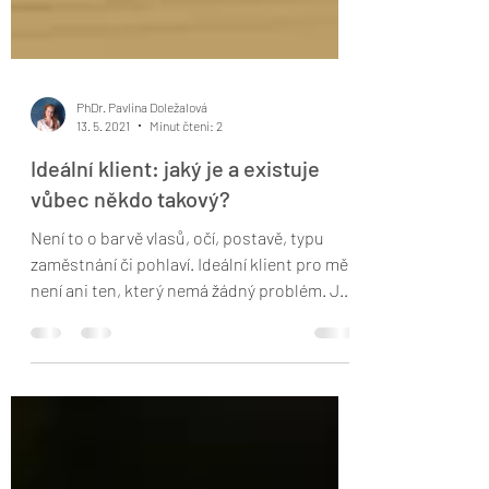
PhDr. Pavlína Doležalová
13. 5. 2021
Minut čtení: 2
Ideální klient: jaký je a existuje
vůbec někdo takový?
Není to o barvě vlasů, očí, postavě, typu
zaměstnání či pohlaví. Ideální klient pro mě
není ani ten, který nemá žádný problém. Je
v...