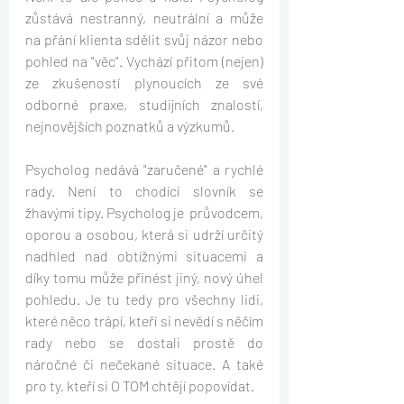
zůstává nestranný, neutrální a může 
na přání klienta sdělit svůj názor nebo 
pohled na "věc". Vychází přitom (nejen) 
ze zkušeností plynoucích ze své 
odborné praxe, studijních znalostí, 
nejnovějších poznatků a výzkumů.
Psycholog nedává "zaručené" a rychlé 
rady. Není to chodící slovník se 
žhavými tipy. Psycholog je  průvodcem, 
oporou a osobou, která si udrží určitý 
nadhled nad obtížnými situacemi a 
díky tomu může přinést jiný, nový úhel 
pohledu. Je tu tedy pro všechny lidi, 
které něco trápí, kteří si nevědí s něčím 
rady nebo se dostali prostě do 
náročné či nečekané situace. A také 
pro ty, kteří si O TOM chtějí popovídat.