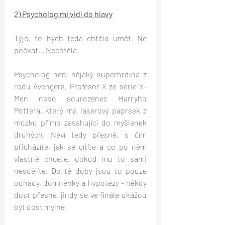
2) Psycholog mi vidí do hlavy
Týjo, to bych teda chtěla umět. Ne 
počkat... Nechtěla.  
Psycholog není nějaký superhrdina z 
rodu Avengers, Profesor X ze série X-
Men nebo sourozenec Harryho 
Pottera, který má laserový paprsek z 
mozku přímo zasahující do myšlenek 
druhých. Neví tedy přesně, s čím 
přicházíte, jak se cítíte a co po něm 
vlastně chcete, dokud mu to sami 
nesdělíte. Do té doby jsou to pouze 
odhady, domněnky a hypotézy - někdy 
dost přesné, jindy se ve finále ukážou 
být dost mylné.