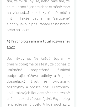
tím, že mi druhý lže, nebo také tím, že 
se mu prostě jenom chce strašně moc 
na záchod...Nebo taky úplně něčím 
jiným. Takže bacha na "zaručené" 
signály, jako je poškrábání se na bradě 
nebo na nose.
4) Psycholog sám má totál rozvoranej 
život
Jo, někdy jo. Ne každý (tuplem v 
dnešní době) má to štěstí, že pochází z 
umírněné zaopatřené funkční 
podporující růžové rodinky, a že jeho 
dospělácký život je vyrovnaný, 
bezchybný a prostě boží. Přemýšlím, 
kolik takových lidí vlastně sama reálně 
znám - pokud vůbec nějaké. Psycholog 
je především člověk. A lidé pochází z 