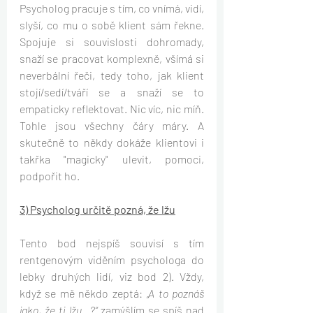
Psycholog pracuje s tím, co vnímá, vidí, 
slyší, co mu o sobě klient sám řekne. 
Spojuje si souvislosti dohromady, 
snaží se pracovat komplexně, všímá si 
neverbální řeči, tedy toho, jak klient 
stojí/sedí/tváří se a snaží se to 
empaticky reflektovat. Nic víc, nic míň. 
Tohle jsou všechny čáry máry. A 
skutečně to někdy dokáže klientovi i 
takřka "magicky" ulevit, pomoci, 
podpořit ho.
3) Psycholog určitě pozná, že lžu
Tento bod nejspíš souvisí s tím 
rentgenovým viděním psychologa do 
lebky druhých lidí, viz bod 2). Vždy, 
když se mě někdo zeptá: 
„A to poznáš 
jako, že ti lžu…?“ 
zamýšlím se spíš nad 