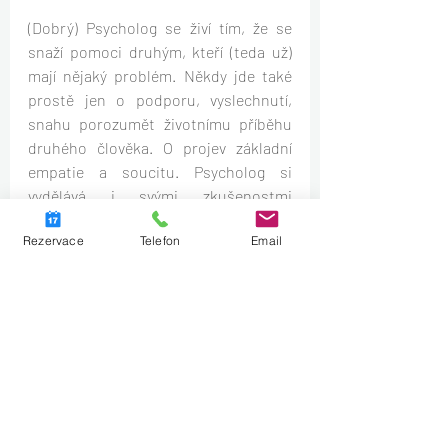
(Dobrý) Psycholog se živí tím, že se 
snaží pomoci druhým, kteří (teda už) 
mají nějaký problém. Někdy jde také 
prostě jen o podporu, vyslechnutí, 
snahu porozumět životnímu příběhu 
druhého člověka. O projev základní 
empatie a soucitu. Psycholog si 
vydělává i svými zkušenostmi 
získanými ne úplně jednoduchým 
Rezervace
Telefon
Email
studiem a pak absolvováním asi 
milionu různých kurzů, praxí, stáží a 
výcviků, které (světe div se) stojí další 
mraky peněz (z kapsy psychologa, 
samozřejmě) a v rámci kterých se 
mohou sami na sobě naučit, jak 
zacházet s různými emocemi a 
"osahat" si své vlastní nedostatky. Dá 
se tedy říci, že vzdělávací instituce 