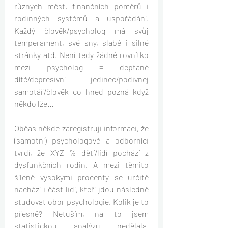
různých měst, finančních poměrů i 
rodinných systémů a uspořádání. 
Každý člověk/psycholog má svůj 
temperament, své sny, slabé i silné 
stránky atd. Není tedy žádné rovnítko 
mezi psycholog = deptané 
dítě/depresivní jedinec/podivnej 
samotář/člověk co hned pozná když 
někdo lže...
Občas někde zaregistruji informaci, že 
(samotní) psychologové a odborníci 
tvrdí, že XYZ % dětí/lidí pochází z 
dysfunkčních rodin. A mezi těmito 
šíleně vysokými procenty se určitě 
nachází i část lidí, kteří jdou následně 
studovat obor psychologie. Kolik je to 
přesně? Netuším, na to jsem 
statistickou analýzu nedělala. 