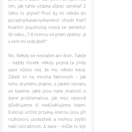
tím, jak tahle otázka vůbec vznikla? Z 
čeho to plyne? Proč by mi někdo do 
poradny/kavárny/kamkoli chodil lhát? 
Kvalitní psycholog rovná se detektor 
lži nebo...? A rovnou se ptám zpátky: 
„A 
v čem mi teda lžeš?“ 
No. Někdy se nestačím ani divit. Takže 
– každý člověk někdy pozná (a jindy 
zase vůbec ne), že mu někdo kecá. 
Záleží to na mnoha faktorech – jak 
toho druhého známe, o jakém tématu 
se bavíme, jaké jsou naše znalosti o 
dané problematice, jak moc obecně 
důvěřujeme či nedůvěřujeme lidem.  
Existují určité projevy, kterou jsou při 
rozhovoru podezřelé a mohou zvýšit 
naši ostražitost. A zase – může to být 