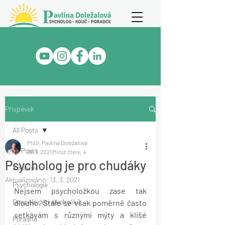
Příspěvek
All Posts
PhDr. Pavlína Doležalová
All Posts
28. 1. 2021
Minut čtení: 4
Psycholog je pro chudáky
Koučink
Aktualizováno:
13. 3. 2021
Psychologie
Nejsem psycholožkou zase tak 
Dospělé děti alkoholiků
dlouho. Stále se však poměrně často 
setkávám s různými mýty a klišé 
Poradna