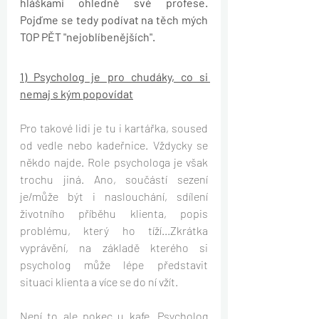
hláškami ohledně své profese. 
Pojďme se tedy podívat na těch mých 
TOP PĚT "nejoblíbenějších".
1) Psycholog je pro chudáky, co si 
nemaj s kým popovídat
Pro takové lidi je tu i kartářka, soused 
od vedle nebo kadeřnice. Vždycky se 
někdo najde. Role psychologa je však 
trochu jiná. Ano, součástí sezení 
je/může být i naslouchání, sdílení 
životního příběhu klienta, popis 
problému, který ho tíží...Zkrátka 
vyprávění, na základě kterého si 
psycholog může lépe představit 
situaci klienta a více se do ní vžít.
Není to ale pokec u kafe. Psycholog 