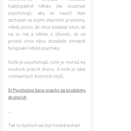
Každopádně někdo jde studovat 
psychologii, aby se naučil lépe 
zacházet se svými vlastními problémy, 
někdy proto, že chce dokázat okolí, že 
na to má a někdo z důvodu, že se 
prostě chce něco dozvědět ohledně 
fungování lidské psychiky. 
Kolik je psychologů, tolik je motivů ke 
studiu/k práci/k životu. A tolik je také 
rozmanitých životních stylů.
5) Psycholog bere prachy za problémy 
druhejch
…
Tak to bychom asi byli hodně bohatí. 