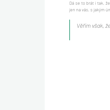
Dá se to brát i tak, 
jen na vás, s jakým ú
Věřím však, ž