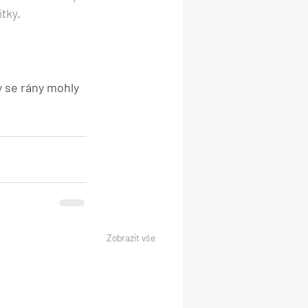
tky.
y se rány mohly 
Zobrazit vše