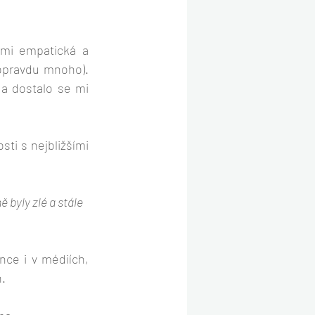
lmi empatická a 
pravdu mnoho). 
a dostalo se mi 
ti s nejbližšími 
byly zlé a stále 
.
nce i v médiích, 
. 