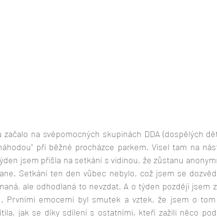
 začalo na svépomocných skupinách DDA (dospělých dětí 
"náhodou" při běžné procházce parkem. Visel tam na nást
ýden jsem přišla na setkání s vidinou, že zůstanu anonym
ane. Setkání ten den vůbec nebylo, což jsem se dozvědě
maná, ale odhodlaná to nevzdat. A o týden později jsem za
. Prvními emocemi byl smutek a vztek, že jsem o tom n
ila, jak se díky sdílení s ostatními, kteří zažili něco p