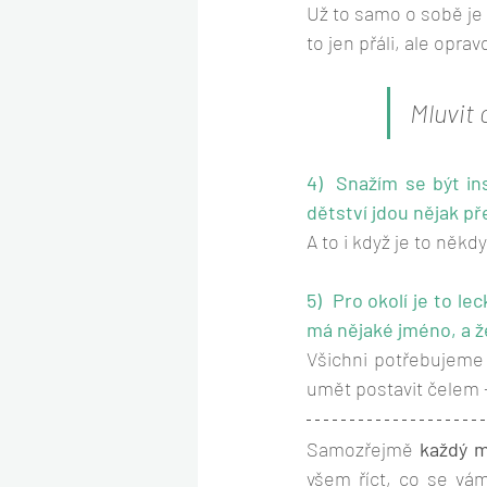
Už to samo o sobě je 
to jen přáli, ale opra
Mluvit o
4)  Snažím se být in
dětství jdou nějak pře
A to i když je to něk
5)  Pro okolí je to le
má nějaké jméno, a ž
Všichni potřebujeme
umět postavit čelem -
Samozřejmě 
každý m
všem říct, co se vám