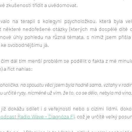
 své zkušenosti třídit a uvědomovat.
ovalo na terapii s kolegyní psycholožkou, která byla ve
 některé nedořešené otázky (kterých má dospělé dítě o
nové úhly pohledu na různá témata, s nimiž jsem přišla 
ke svobodnějšímu já.
ím dál tím menší problém se podělit o fakta z mé minulos
) a říct nahlas: 
holička, na spoustu věcí jsem byla hodně sama, vztahy v rodině 
su určité rysy, nicméně už vím, že to, co se dělo, nebyla má vina
iž dokážu sdílet i s veřejností nebo s cizími lidmi, doko
podcast Radio Wave
 - Diagnóza F)
, což je určitě velký posun