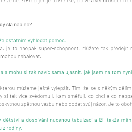
ne že ne. :) Přeci jen je to křehké, citlivé a velmi osobní té
dy šla naplno?
ůže ostatním vyhledat pomoc.
a, je to naopak super-schopnost. Můžete tak předejít
 mohou nabalovat.
va a mohu si tak navíc sama ujasnit, jak jsem na tom nyní
.
, kterou můžeme ještě vylepšit. Tím, že se s někým dělím 
dy si tak více zvědomuji, kam směřuji, co chci a co naopa
oskytnou zpětnou vazbu nebo dodat svůj názor. Je to oboh
v dětství a dospívání nucenou tabuizaci a lži, takže měn
 z rodiny.