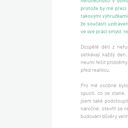
nefunkčnosti v domá
protože by mě přeci z
takovými výhružkami
že součástí uzdravení
ve své práci smysl, n
Dospělé děti z nefu
setkávají každý den.
neumí řešit problémy 
před realitou.
Pro mě osobně bylo
spustí, co se stane. 
jsem také podstoupil
náročné, otevřít se n
budování důvěry velm