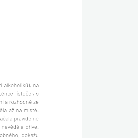
alkoholiků), na 
ěnce lísteček s 
ní a rozhodně ze 
la až na místě. 
čala pravidelně 
evěděla dříve. 
odobného, dokážu 