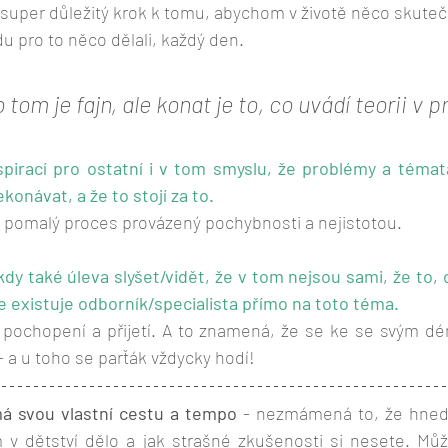
super důležitý krok k tomu, abychom v životě něco skutečn
vdu pro to něco dělali, každý den. 
 tom je fajn, ale konat je to, co uvádí teorii v pr
spirací pro ostatní i v tom smyslu, že problémy a témat
konávat, a že to stojí za to.
dy pomalý proces provázený pochybnosti a nejistotou.
ckdy také úleva slyšet/vidět, že v tom nejsou sami, že to, co
e existuje odborník/specialista přímo na toto téma.
 pochopení a přijetí. A to znamená, že se ke se svým 
 a u toho se parťák vždycky hodí!
á svou vlastní cestu a tempo
 - nezmámená to, že hned 
 v dětství dělo a jak strašné zkušenosti si nesete. Může