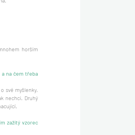
ma.
 mnohem horším 
 a na čem třeba 
o své myšlenky, 
k nechci. Druhý 
acující.
ím zažitý vzorec 