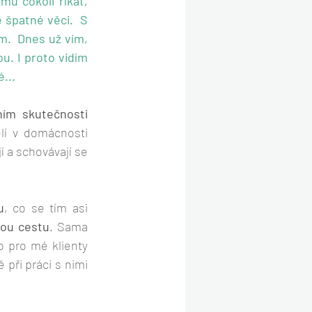
 cokoli říkat, 
 špatné věci.  S 
.  Dnes už vím, 
u. I proto vidím 
...
ním skutečnosti
lí v domácnosti 
 a schovávají se 
u
, co se tím asi 
itou cestu
. Sama 
to pro mé klienty 
při práci s nimi 