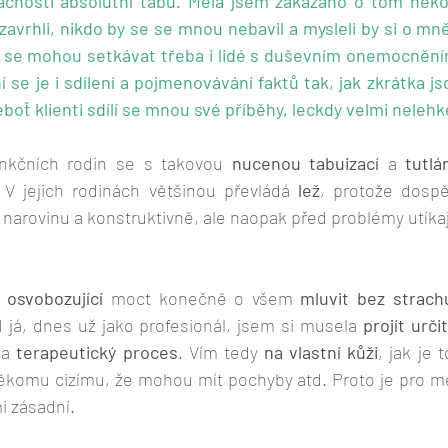
cnosti absolutní tabu. Měla jsem zakázáno o tom někomu
avrhli, nikdo by se se mnou nebavil a mysleli by si o mně
 se mohou setkávat třeba i lidé s duševním onemocněním
 se je i sdílení a pojmenovávání faktů tak, jak zkrátka jso
eboť klienti sdílí se mnou své příběhy, leckdy velmi nelehké
nkčních rodin se s takovou 
nucenou tabuizací
 a 
tutlá
 V jejich rodinách většinou převládá
 lež
, protože dospě
narovinu a konstruktivně, ale naopak před problémy utíkají
 
osvobozující
 moct konečně o všem 
mluvit bez strach
I já, dnes už jako profesionál, jsem si musela 
projít urč
a 
terapeutický proces
. Vím tedy 
na vlastní kůži
, 
jak je 
ěkomu cizímu, že mohou mít pochyby atd. Proto je pro mě 
i zásadní.