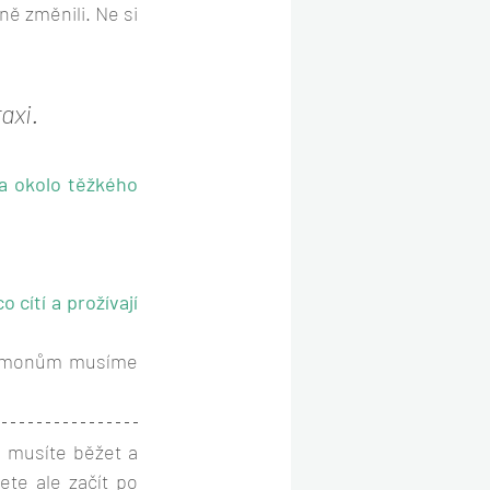
ě změnili. Ne si 
axi.
a okolo těžkého 
 cítí a prožívají 
démonům musíme 
musíte běžet a 
te ale začít po 