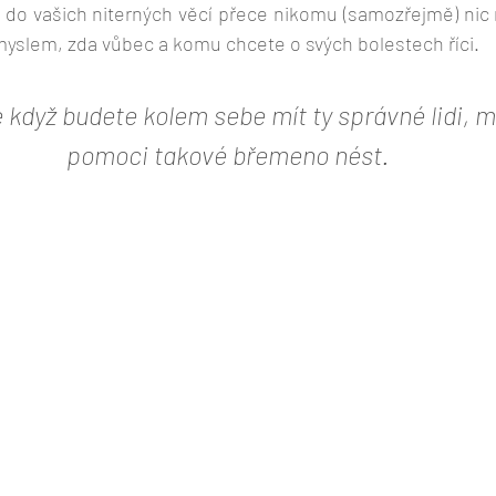
že do vašich niterných věcí přece nikomu (samozřejmě) nic n
myslem, zda vůbec a komu chcete o svých bolestech říci. 
e když budete kolem sebe mít ty správné lidi,
pomoci takové břemeno nést.