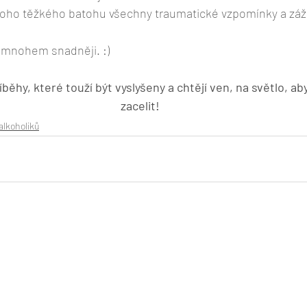
toho těžkého batohu všechny traumatické vzpomínky a záži
 mnohem snadněji. :)
běhy, které touží být vyslyšeny a chtějí ven, na světlo, ab
zacelit!
alkoholiků