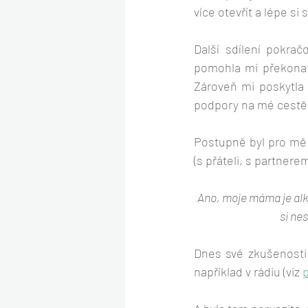
více otevřít a lépe si
Další sdílení pokrač
pomohla mi překonat
Zároveň mi poskytla 
podpory na mé cestě 
Postupně byl pro mě č
(s přáteli, s partnerem
Ano, moje máma je alko
si ne
Dnes své zkušenosti j
například v rádiu (viz 