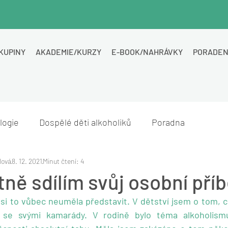
KUPINY
AKADEMIE/KURZY
E-BOOK/NAHRÁVKY
PORADEN
logie
Dospělé děti alkoholiků
Poradna
lová
8. 12. 2021
Minut čtení: 4
tně sdílím svůj osobní pří
i to vůbec neuměla představit. V dětství jsem o tom, c
 se svými kamarády. V rodině bylo téma alkoholismu