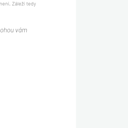
ení. Záleží tedy 
 mohou vám 