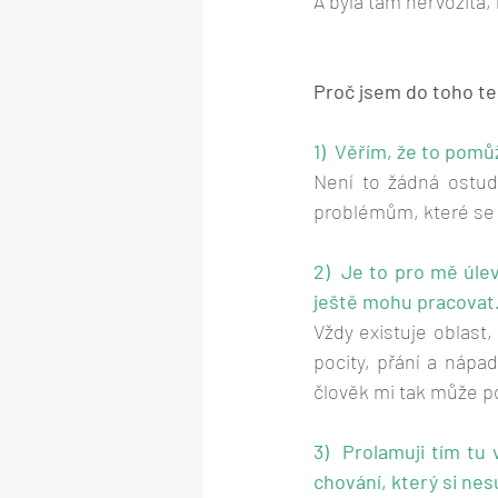
A byla tam nervozita, 
Proč jsem do toho te
1)  Věřím, že to pom
Není to žádná ostud
problémům, které se
2)  Je to pro mě úle
ještě mohu pracovat
Vždy existuje oblast
pocity, přání a nápa
člověk mi tak může p
3)  Prolamuji tím tu 
chování, který si nesu