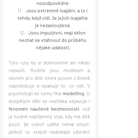
nezodpovědné
.
Jsou extrémně loajální, a to i 
tehdy, když vidí, že jejich loajalita 
je nezasloužená
.
Jsou impulzivní, mají sklon 
nechat se vtáhnout do průběhu 
nějaké události.
Tyto rysy by si dobrovolně asi nikdo 
nezvolil. Rodiče jsou modelem a 
vzorem pro dítě, které potom v životě 
napodobuje a opakuje to, co vidí. V 
psychologii se tomu říká 
modelling
. 
U 
dospělých dětí se nezřídka objevuje i 
fenomén naučené bezmocnosti
, což 
je hodně nepříjemný stav, kdy má dítě 
pocit, že cokoli udělá nemá smysl, 
jelikož to stejně nedokáže odvrátit 