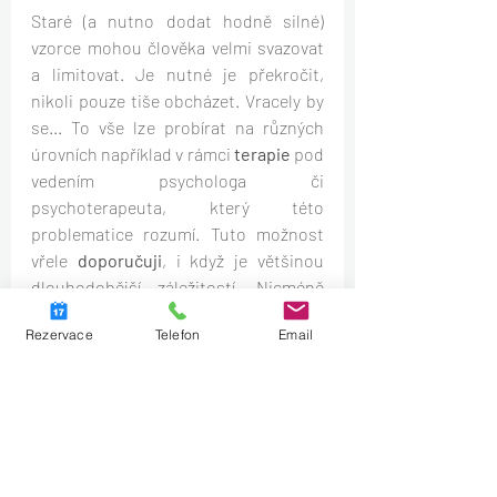
Staré (a nutno dodat hodně silné) 
vzorce mohou člověka velmi svazovat 
a limitovat. Je nutné je překročit, 
nikoli pouze tiše obcházet. Vracely by 
se... To vše lze probírat na různých 
úrovních například v rámci 
terapie
 pod 
vedením psychologa či 
psychoterapeuta, který této 
problematice rozumí. Tuto možnost 
vřele 
doporučuji
, i když je většinou 
dlouhodobější záležitostí. Nicméně 
dětství a negativní zkušenosti v něm 
Rezervace
Telefon
Email
také nebyly získány přes noc, tudíž i 
uzdravování se je  
(kolikrát i 
celoživotní) 
proces
, běh na delší trať. 
Lze ho tedy brát jako stálý cíl 
zlepšování své životní kvality a pohody, 
jako cestu sebepoznání a rozvíjení 