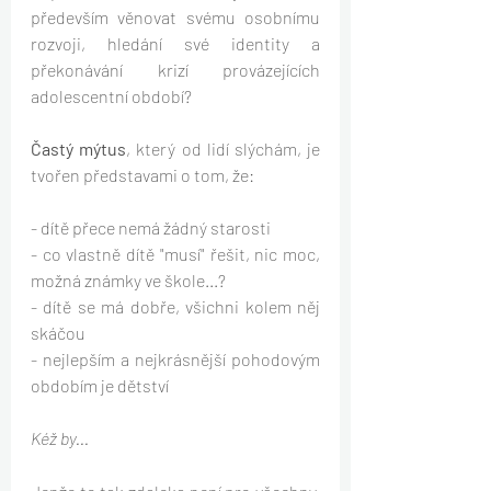
především věnovat svému osobnímu 
rozvoji, hledání své identity a 
překonávání krizí provázejících 
adolescentní období?
Častý mýtus
, který od lidí slýchám, je 
tvořen představami o tom, že:
- dítě přece nemá žádný starosti
- co vlastně dítě "musí" řešit, nic moc, 
možná známky ve škole...?
- dítě se má dobře, všichni kolem něj 
skáčou
- nejlepším a nejkrásnější pohodovým 
obdobím je dětství
Kéž by...