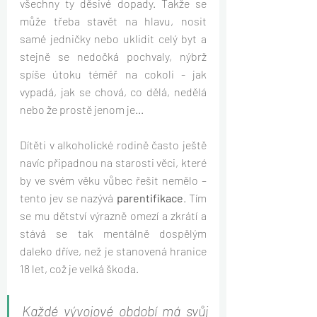
všechny ty děsivé dopady. Takže se 
může třeba stavět na hlavu, nosit 
samé jedničky nebo uklidit celý byt a 
stejně se nedočká pochvaly, nýbrž 
spíše útoku téměř na cokoli - jak 
vypadá, jak se chová, co dělá, nedělá 
nebo že prostě jenom je...
Dítěti v alkoholické rodině často ještě 
navíc připadnou na starosti věci, které 
by ve svém věku vůbec řešit nemělo – 
tento jev se nazývá 
parentifikace
. Tím 
se mu dětství výrazně omezí a zkrátí a 
stává se tak mentálně dospělým 
daleko dříve, než je stanovená hranice 
18 let, což je velká škoda. 
Každé vývojové období má svůj 