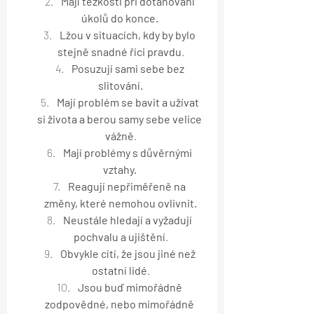
Mají těžkosti při dotahování 
úkolů do konce. 
Lžou v situacích, kdy by bylo 
stejně snadné říci pravdu
.
Posuzují sami sebe bez 
slitování.
Mají problém se bavit a užívat 
si života a berou samy sebe velice 
vážně
.
Mají problémy s důvěrnými 
vztahy. 
Reagují nepřiměřeně na 
změny, které nemohou ovlivnit.
Neustále hledají a vyžadují 
pochvalu a ujištění
.
Obvykle cítí, že jsou jiné než 
ostatní lidé
.
Jsou buď mimořádně 
zodpovědné, nebo mimořádně 