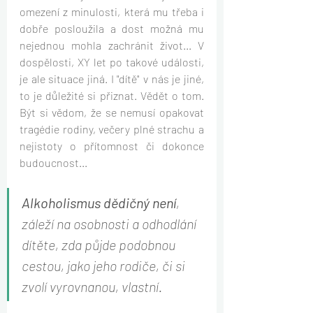
omezení z minulosti, která mu třeba i 
dobře posloužila a dost možná mu 
nejednou mohla zachránit život... V 
dospělosti, XY let po takové události, 
je ale situace jiná. I "dítě" v nás je jiné, 
to je důležité si přiznat. Vědět o tom. 
Být si vědom, že se nemusí opakovat 
tragédie rodiny, večery plné strachu a 
nejistoty o přítomnost či dokonce 
budoucnost...
Alkoholismus dědičný není
, 
záleží na osobnosti a odhodlání 
dítěte, zda půjde podobnou 
cestou, jako jeho rodiče, či si 
zvolí vyrovnanou, vlastní.