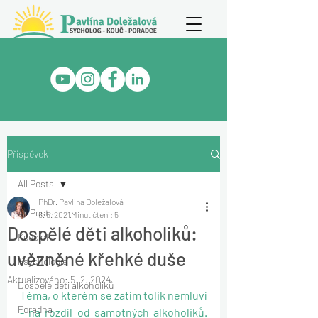
Příspěvek
All Posts
PhDr. Pavlína Doležalová
All Posts
6. 5. 2021
Minut čtení: 5
Dospělé děti alkoholiků:
Koučink
uvězněné křehké duše
Psychologie
Aktualizováno:
5. 2. 2024
Dospělé děti alkoholiků
Téma, o kterém se zatím tolik nemluví 
Poradna
- na rozdíl od samotných alkoholiků. 