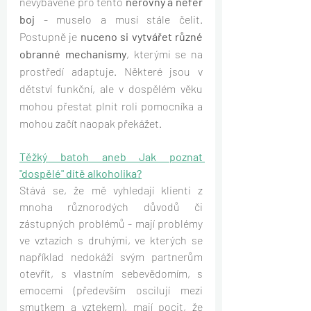
nevybavené pro tento 
nerovný a nefér 
boj 
- muselo a musí stále čelit. 
Postupně je 
nuceno si vytvářet různé 
obranné mechanismy
, kterými se na 
prostředí adaptuje. Některé jsou v 
dětství funkční, ale v dospělém věku 
mohou přestat plnit roli pomocníka a 
mohou začít naopak překážet.
Těžký batoh aneb Jak poznat 
"dospělé" dítě alkoholika?
Stává se, že mě vyhledají klienti z 
mnoha různorodých důvodů či 
zástupných problémů - mají problémy 
ve vztazích s druhými, ve kterých se 
například nedokáží svým partnerům 
otevřít, s vlastním sebevědomím, s 
emocemi (především oscilují mezi 
smutkem a vztekem), mají pocit, že 