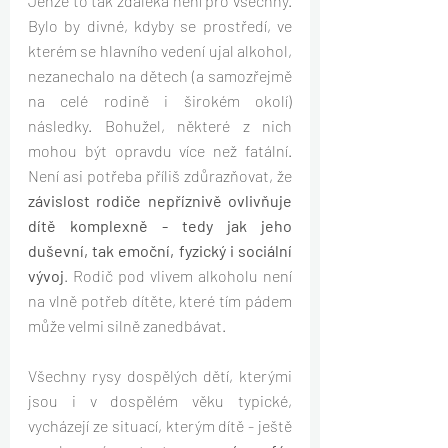
Jenže to tak zdaleka není pro všechny. 
Bylo by divné, kdyby se prostředí, ve 
kterém se hlavního vedení ujal alkohol, 
nezanechalo na dětech (a samozřejmě 
na celé rodině i širokém okolí) 
následky. Bohužel, některé z nich 
mohou být opravdu více než fatální. 
Není asi potřeba příliš zdůrazňovat, že 
závislost rodiče nepříznivě ovlivňuje 
dítě komplexně - tedy jak jeho 
duševní, tak emoční, fyzický i sociální 
vývoj
. Rodič pod vlivem alkoholu není 
na vlně potřeb dítěte, které tím pádem 
může velmi silně zanedbávat. 
Všechny rysy dospělých dětí, kterými 
jsou i v dospělém věku typické, 
vycházejí ze situací, kterým dítě - ještě 