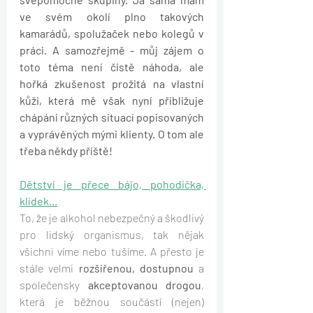
ve svém okolí plno takových 
kamarádů, spolužaček nebo kolegů v 
práci. A samozřejmě - můj zájem o 
toto téma není čistě náhoda, ale 
hořká zkušenost prožitá na vlastní 
kůži, která mě však nyní přibližuje 
chápání různých situací popisovaných 
a vyprávěných mými klienty. O tom ale 
třeba někdy příště!
Dětství je přece bájo, pohodička, 
klídek...
To, že je alkohol nebezpečný a škodlivý 
pro lidský organismus, tak nějak 
všichni víme nebo tušíme. A přesto je 
stále velmi 
rozšířenou, dostupnou
 a 
společensky 
akceptovanou drogou
, 
která je běžnou součástí (nejen) 