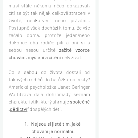
musí stále někomu něco dokazovat, 
cítí se být tak nějak celkově ztracení v 
životě, neukotvení nebo prázdní... 
Postupně však dochází k tomu, že vše 
začalo doma, protože jeden/nebo 
dokonce oba rodiče pili a oni si s 
sebou nesou určité 
zažité vzorce 
chování, myšlení a cítění
 celý život.
Co s sebou do života dostali od 
takových rodičů do batůžku na cesty? 
Americká psycholožka Janet Geringer 
Woititzová dala dohromady seznam 
charakteristik, který shrnuje 
společné 
„dědictví
“
 dospělých dětí: 
Nejsou si jisté tím, jaké 
chování je normální.