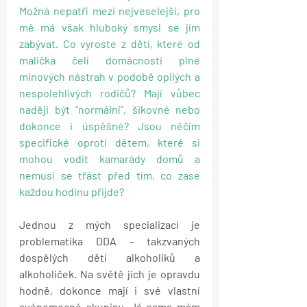
Možná nepatří mezi nejveselejší, pro 
mě má však hluboký smysl se jím 
zabývat. Co vyroste z dětí, které od 
malička čelí domácnosti plné 
minových nástrah v podobě opilých a 
nespolehlivých rodičů? Mají vůbec 
naději být "normální", šikovné nebo 
dokonce i úspěšné? Jsou něčím 
specifické oproti dětem, které si 
mohou vodit kamarády domů a 
nemusí se třást před tím, co zase 
každou hodinu přijde?
Jednou z mých specializací je 
problematika DDA - takzvaných 
dospělých dětí alkoholiků a 
alkoholiček. Na světě jich je opravdu 
hodně, dokonce mají i své vlastní 
svépomocné skupiny. Já sama mám 