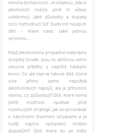
mnoha domácností. Je otázkou, zda si 
alkoholičtí rodiče plně či vůbec 
uvědomují, jaké důsledky a dopady 
toto rozhodnutí "pít" bude mít na jejich 
děti - které navíc také jednou 
vyrostou...
Když alkoholismu propadne svéprávný 
dospělý člověk, jsou to většinou velmi 
smutné příběhy s nepříliš hezkými 
konci. Co ale teprve takové dítě, které 
sice přímo samo nepožívá 
alkoholických nápojů, ale je přítomno 
všemu, co způsobují? Dítě, které nemá 
ještě možnost využívat plně 
rozvinutých strategií, jak se vyrovnávat 
s náročnými životními situacemi a je 
tudíž naplno vystaveno tvrdým 
dopadům? Dítě, které by se mělo 