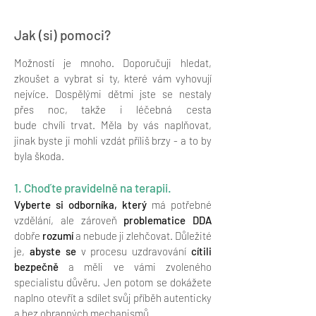
Jak (si) pomoci?
Možností je mnoho. Doporučuji hledat,
zkoušet a vybrat si ty, které vám vyhovují
nejvíce. Dospělými dětmi jste se nestaly
přes noc, takže i léčebná
cesta
bude
chvíli
trvat.
Měla by vás naplňovat,
jinak byste ji mohli vzdát příliš brzy - a to by
byla škoda.
1. Choďte pravidelně na terapii.
Vyberte si odborníka, který
má potřebné
vzdělání, ale zároveň
problematice DDA
dobře
rozumí
a nebude ji zlehčovat.
Důležité
je,
abyste se
v procesu uzdravování
cítili
bezpečně
a měli ve vámi zvoleného
specialistu důvěru. Jen potom se dokážete
naplno otevřít a sdílet svůj příběh autenticky
a bez obranných mechanismů.