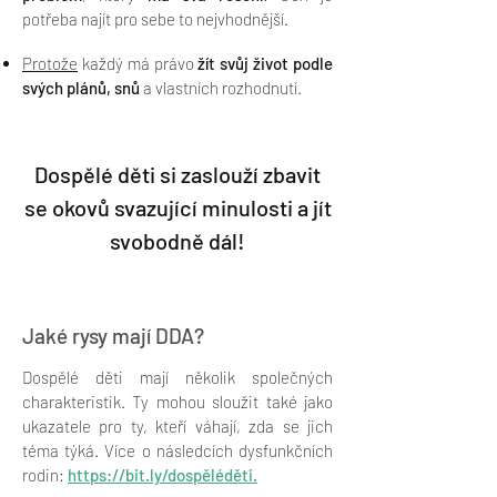
potřeba najít pro sebe to nejvhodnější.
Protože
každý má právo
žít svůj život podle
svých plánů, snů
a vlastních rozhodnutí.
Dospělé děti si zaslouží zbavit
se okovů svazující minulosti a jít
svobodně dál!
Jaké rysy mají DDA?
Dospělé děti mají několik společných
charakter
istik. Ty m
ohou sloužit také jako
ukazatele pro ty, kteří váhají, zda se jich
téma týká. Více o následcích dysfunkčních
rodin:
https://bit.ly/dospěléděti.