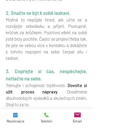
2. Snažte se být k sobě laskaví.
Možná to nepůjde hned, ale učte se a
rozvíjejte sebelásku a přijetí. Postupně,
krůček za krůčkem. Pozitivní efekt na sobě
jistě brzy pocítíte. Často se projeví třeba tak,
že jste se sebou více v kontaktu a dokážete
z tohoto napojení na sebe čerpat sílu i
radost.
3. Dopřejte si čas, nespěchejte,
netlačte na sebe.
Trénujte i schopnost trpělivosti.
Dovolte si
užít proces nápravy
. Dosáhnete
dlouhodobých výsledků a skutečných změn.
Stojí to za to.
Rezervace
Telefon
Email