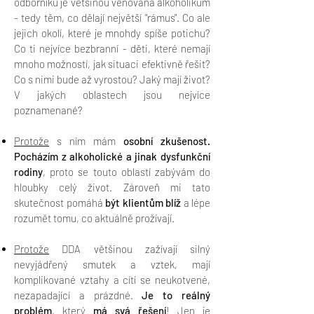
odborníků je většinou věnována alkoholikům
- tedy těm, co dělají největší "rámus". Co ale
jejich okolí, které je mnohdy spíše potichu?
Co ti nejvíce bezbranní - děti, které nemají
mnoho možností, jak situaci efektivně řešit?
Co s nimi bude až vyrostou? Jaký mají život?
V jakých oblastech jsou nejvíce
poznamenané?
Protože
s ním mám
osobní zkušenost.
Pocházím z alkoholické a jinak dysfunkční
rodiny
, proto
se touto oblastí zabývám do
hloubky celý život. Zároveň mi tato
skutečnost pomáhá
být klientům blíž
a lépe
rozumět tomu, co aktuálně prožívají.
Protože
DDA většinou zažívají silný
nevyjádřený smutek a vztek, mají
komplikované vztahy a cítí se neukotvené,
nezapadající a prázdné.
Je to reálný
problém
, který
má svá řešení
! Jen je