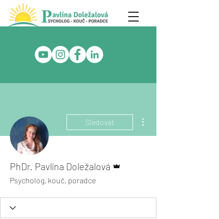
Další akce
Sledovat
Správce
PhDr. Pavlína Doležalová
Psycholog, kouč, poradce