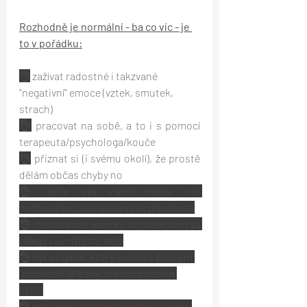
Rozhodně je normální - ba co víc - je 
to v pořádku:
👌
 zažívat radostné i takzvané 
"negativní" emoce (vztek, smutek, 
strach)
👌
 pracovat na sobě, a to i s pomocí 
terapeuta/psychologa/kouče
👌
 přiznat si (i svému okolí), že prostě 
dělám občas chyby no
👌 znát svá slabší místa, své 
nedostatky, stejně tak i své přednosti
👌 nerozumět všemu, co se kolem (a 
někdy i uvnitř) mě děje
👌 být originál, který si cestu životem 
"proklestí" dle svých schopností a 
přání
👌 mít někdy zataženou náladu, jindy 