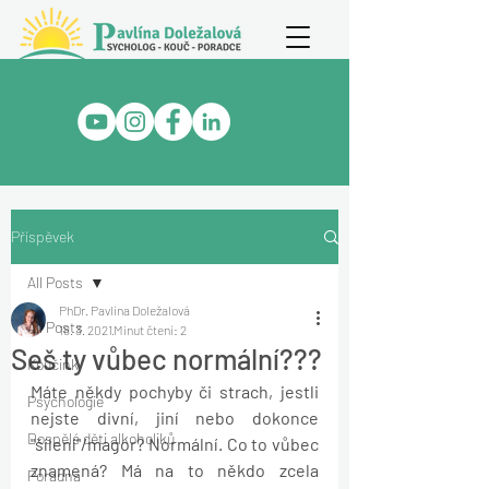
Příspěvek
All Posts
PhDr. Pavlína Doležalová
All Posts
18. 3. 2021
Minut čtení: 2
Seš ty vůbec normální???
Koučink
Máte někdy pochyby či strach, jestli 
Psychologie
nejste divní, jiní nebo dokonce 
Dospělé děti alkoholiků
"šílení"/magor? Normální. Co to vůbec 
znamená? Má na to někdo zcela 
Poradna