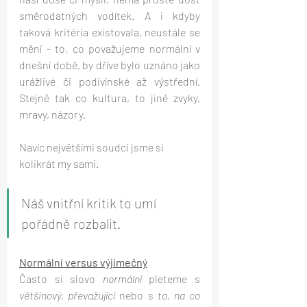
směrodatných vodítek. A i kdyby 
taková kritéria existovala, neustále se 
mění - to, co považujeme normální v 
dnešní době, by dříve bylo uznáno jako 
urážlivé či podivínské až výstřední. 
Stejně tak co kultura, to jiné zvyky, 
mravy, názory.
Navíc největšími soudci jsme si 
kolikrát my sami.
Náš vnitřní kritik to umí 
pořádně rozbalit.
Normální versus výjimečný
Často si slovo
 normální 
pleteme s 
většinový, převažující
 nebo s 
to, na co 