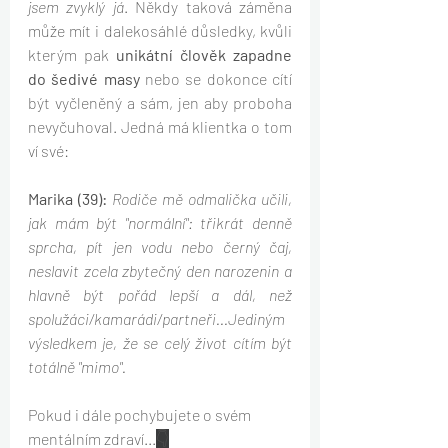
jsem zvyklý já
. Někdy taková záměna 
může mít i dalekosáhlé důsledky, kvůli 
kterým pak 
unikátní člověk zapadne 
do šedivé masy
 nebo se dokonce cítí 
být vyčleněný a sám, jen aby proboha 
nevyčuhoval. Jedná má klientka o tom 
ví své:
Marika (39): 
Rodiče mě odmalička učili, 
jak mám být "normální": třikrát denně 
sprcha, pít jen vodu nebo černý čaj, 
neslavit zcela zbytečný den narozenin a 
hlavně být pořád lepší a dál, než 
spolužáci/kamarádi/partneři...Jediným 
výsledkem je, že se celý život cítím být 
totálně "mimo".
Pokud i dále pochybujete o svém 
mentálním zdraví...
👇