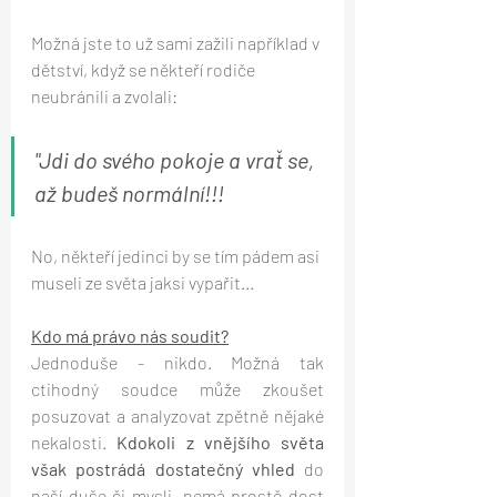
Možná jste to už sami zažili například v 
dětství, když se někteří rodiče 
neubránili a zvolali: 
"Jdi do svého pokoje a vrať se, 
až budeš normální!!!
No, někteří jedinci by se tím pádem asi 
museli ze světa jaksi vypařit...
Kdo má právo nás soudit?
Jednoduše - nikdo. Možná tak 
ctihodný soudce může zkoušet 
posuzovat a analyzovat zpětně nějaké 
nekalosti. 
Kdokoli z vnějšího světa 
však postrádá dostatečný vhled
 do 
naší duše či mysli, nemá prostě dost 