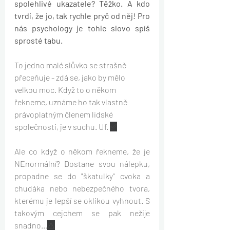
spolehlivé ukazatele? Těžko. A kdo 
tvrdí, že jo, tak rychle pryč od něj! Pro 
nás psychology je tohle slovo spíš 
sprosté tabu.
To jedno malé slůvko se strašně 
přeceňuje - zdá se, jako by mělo 
velkou moc. Když to o někom 
řekneme, uznáme ho tak vlastně 
právoplatným členem lidské 
společnosti, je v suchu. Uf. 
✅
Ale co když o někom řekneme, že je 
NEnormální? Dostane svou nálepku, 
propadne se do "škatulky" cvoka a 
chudáka nebo nebezpečného tvora, 
kterému je lepší se oklikou vyhnout. S 
takovým cejchem se pak nežije 
snadno...
⚠️