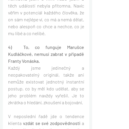
těch událostí nebyla přítomna. Navíc 
věřím v potenciál každého člověka, že 
on sám nejlépe ví, co má a nemá dělat, 
nebo alespoň co chce a nechce, co je 
mu libé a co nelibé.
4)  To, co funguje Marušce 
Kudláčkové, nemusí zabrat v případě 
Franty Vonáska.
Každý jsme jedinečný a 
neopakovatelný originál, takže ani 
nemůže existovat jednotný instantní 
postup, co by měl kdo udělat, aby se 
jeho problém navždy vyřešil. Je to 
zkrátka o hledání, zkoušení a bojování.
V neposlední řadě jde o tendence 
klienta 
vzdát se své zodpovědnosti
 a 