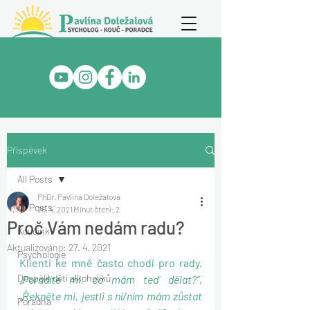
Příspěvek
All Posts
PhDr. Pavlína Doležalová
All Posts
26. 4. 2021
Minut čtení: 2
Proč Vám nedám radu?
Koučink
Aktualizováno:
27. 4. 2021
Psychologie
Klienti ke mně často chodí pro rady. 
Dospělé děti alkoholiků
„Poradíte mi, co mám teď dělat?“
, 
„Řekněte mi, jestli s ní/ním mám zůstat 
Poradna