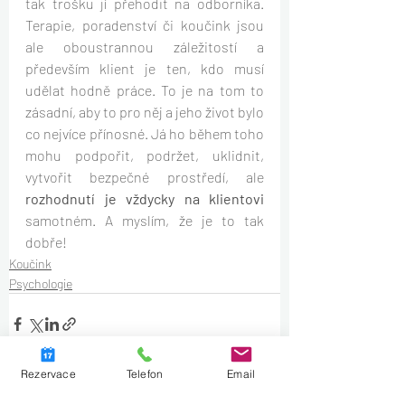
tak trošku jí přehodit na odborníka. 
Terapie, poradenství či koučink jsou 
ale oboustrannou záležitostí a 
především klient je ten, kdo musí 
udělat hodně práce. To je na tom to 
zásadní, aby to pro něj a jeho život bylo 
co nejvíce přínosné. Já ho během toho 
mohu podpořit, podržet, uklidnit, 
vytvořit bezpečné prostředí, ale 
rozhodnutí je vždycky na klientovi
samotném. A myslím, že je to tak 
dobře!
Koučink
Psychologie
Rezervace
Telefon
Email