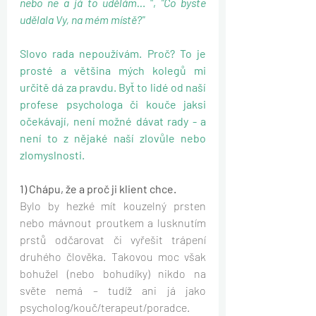
nebo ne a já to udělám..
. ",
 "Co byste 
udělala Vy, na mém místě?"
Slovo rada nepoužívám. Proč? To je 
prosté a většina mých kolegů mi 
určitě dá za pravdu. Byť to lidé od naší 
profese psychologa či kouče jaksi 
očekávají, není možné dávat rady - a 
není to z nějaké naší zlovůle nebo 
zlomyslnosti.
1) Chápu, že a proč ji klient chce.
Bylo by hezké mít kouzelný prsten 
nebo mávnout proutkem a lusknutím 
prstů odčarovat či vyřešit trápení 
druhého člověka. Takovou moc však 
bohužel (nebo bohudíky) nikdo na 
světe nemá – tudíž ani já jako 
psycholog/kouč/terapeut/poradce.