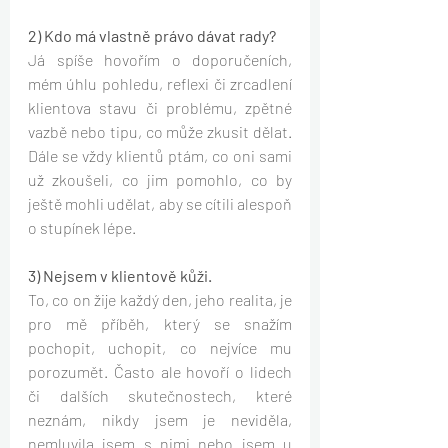
2) Kdo má vlastně právo dávat rady? 
Já spíše hovořím o doporučeních, 
mém úhlu pohledu, reflexi či zrcadlení 
klientova stavu či problému, zpětné 
vazbě nebo tipu, co může zkusit dělat. 
Dále se vždy klientů ptám, co oni sami 
už zkoušeli, co jim pomohlo, co by 
ještě mohli udělat, aby se cítili alespoň 
o stupínek lépe.
3) Nejsem v klientově kůži.
To, co on žije každý den, jeho realita, je 
pro mě příběh, který se snažím 
pochopit, uchopit, co nejvíce mu 
porozumět. Často ale hovoří o lidech 
či dalších skutečnostech, které 
neznám, nikdy jsem je neviděla, 
nemluvila jsem s nimi nebo jsem u 