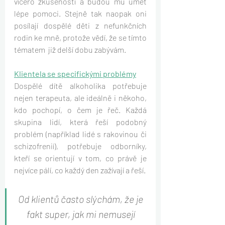
vícero zkušeností a budou mu umět 
lépe pomoci. Stejně tak naopak oni 
posílají dospělé děti z nefunkčních 
rodin ke mně, protože vědí, že se tímto 
tématem  již delší dobu zabývám.
Klientela se specifickými problémy
Dospělé dítě alkoholika potřebuje 
nejen terapeuta, ale ideálně i někoho, 
kdo pochopí, o čem je řeč. Každá 
skupina lidí, která řeší podobný 
problém (například lidé s rakovinou či 
schizofrenií), potřebuje odborníky, 
kteří se orientují v tom, co právě je 
nejvíce pálí, co každý den zažívají a řeší.
Od klientů často slýchám, že je 
fakt super, jak mi nemusejí 