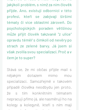
jakýkoli problém, s nímž za ním člověk 
přijde. Ano, existují odborníci v této 
profesi, kteří se zabývají širšími 
tématy či více oblastmi zároveň. Do 
psychologických poraden většinou 
může přijít člověk takzvaně "z ulice" 
opravdu téměř s čímkoli od nevěry po 
strach ze zelené barvy. Já jsem si 
však zvolila svou specializaci. Proč a v 
čem je to super?
Stává se, že mi občas přijde mail s 
nějakým dotazem mimo mou 
specializaci. Samozřejmě v takovém 
případě člověka neodbydu jen proto, 
že s tím konkrétním tématem 
nepracuji přímo já, ale nasměruji ho na 
kolegy a kolegyně, kteří s ním mají 