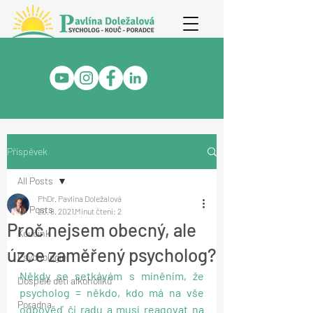
Příspěvek
All Posts
PhDr. Pavlína Doležalová
All Posts
20. 8. 2021
Minut čtení: 2
Proč nejsem obecný, ale
Koučink
úzce zaměřený psycholog?
Psychologie
Někdy se setkávám s míněním, že 
Dospělé děti alkoholiků
psycholog = někdo, kdo má na vše 
Poradna
odpověď či radu a musí reagovat na 