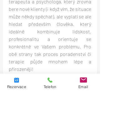
terapeuta a psychologa, který zrovna 
bere nové klienty (i když vím, že situace 
může někdy spěchat), ale vyplatí se ale 
hledat především člověka, který 
ideálně kombinuje lidskost, 
profesionalitu a orientuje se 
konkrétně ve Vašem problému. Pro 
obě strany tak proces poradenství či 
terapie půjde mnohem lépe a 
přirozeněji!
Přeji Vám, abyste našli (brzy) někoho, 
Rezervace
Telefon
Email
kdo Vám co nejvíce porozumí a komu 
budete moci bez obav svěřovat své 
nejniternější pocity. Naladění se na 
stejnou vlnu je v procesu terapie 
nesmírně důležité!
Pavlína