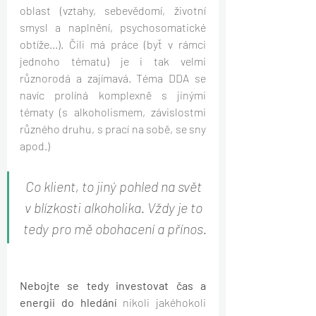
oblast (vztahy, sebevědomí, životní 
smysl a naplnění, psychosomatické 
obtíže...). Čili má práce (byť v rámci 
jednoho tématu) je i tak velmi 
různorodá a zajímavá. Téma DDA se 
navíc prolíná komplexně s jinými 
tématy (s alkoholismem, závislostmi 
různého druhu, s prací na sobě, se sny 
apod.)
Co klient, to jiný pohled na svět 
v blízkosti alkoholika. Vždy je to 
tedy pro mě obohacení a přínos.
Nebojte se tedy investovat čas a 
energii do hledání
 nikoli jakéhokoli 