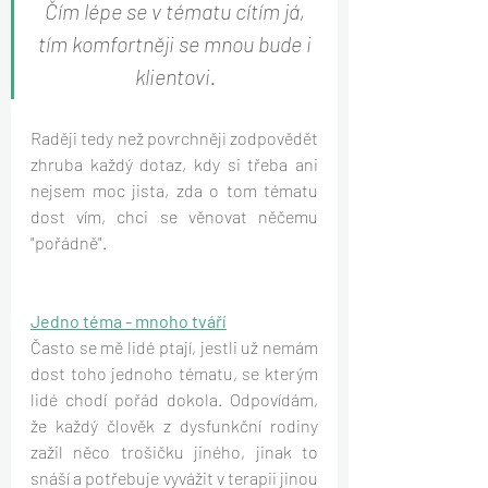
Čím lépe se v tématu cítím já, 
tím komfortněji se mnou bude i 
klientovi. 
Raději tedy než povrchněji zodpovědět 
zhruba každý dotaz, kdy si třeba ani 
nejsem moc jista, zda o tom tématu 
dost vím, chci se věnovat něčemu 
"pořádně".
Jedno téma - mnoho tváří
Často se mě lidé ptají, jestli už nemám 
dost toho jednoho tématu, se kterým 
lidé chodí pořád dokola. Odpovídám, 
že každý člověk z dysfunkční rodiny 
zažil něco trošičku jiného, jinak to 
snáší a potřebuje vyvážit v terapii jinou 