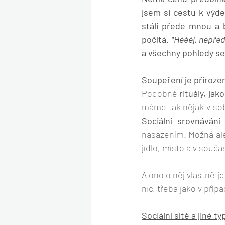
jsem si cestu k výde
stáli přede mnou a b
počítá. 
"Héééj, nepřed
a všechny pohledy se 
Soupeření je přirozen
Podobné 
rituály, jak
Sociální srovnávání
nasazením. Možná ale
jídlo, místo a v souča
A ono o něj vlastně j
nic, třeba jako v pří
Sociální sítě a jiné t