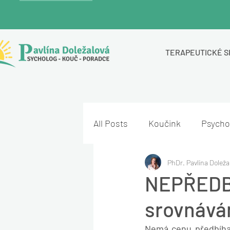
TERAPEUTICKÉ S
All Posts
Koučink
Psycho
PhDr. Pavlína Doleža
NEPŘEDBÍ
srovnává
Nemá cenu předbíhat.