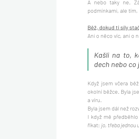
A nebo taky ne. Zál
podmínkami, ale tím, 
Běž, dokud ti síly stač
Ani o něco víc, ani o n
Kašli na to, k
dech nebo co j
Když jsem včera běže
okolní běžce. Byla js
a víru. 
Byla jsem dál než roz
I když mě předběhlo 
říkat: 
jo, třeba jednou 