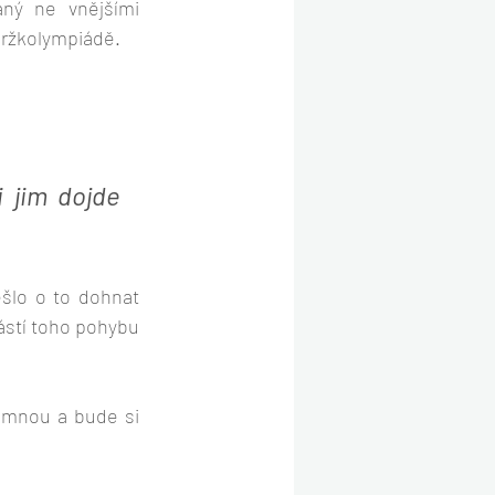
ný ne vnějšími 
 držkolympiádě.
 jim dojde 
šlo o to dohnat 
ástí toho pohybu 
 mnou a bude si 