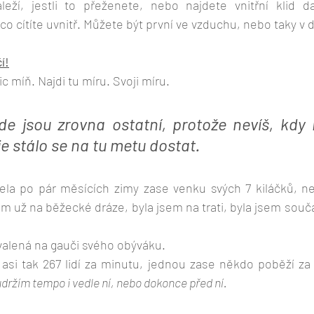
eží, jestli to přeženete, nebo najdete vnitřní klid da
co cítíte uvnitř. Můžete být první ve vzduchu, nebo taky v
í!
ic míň. Najdi tu míru. Svoji míru. 
de jsou zrovna ostatní, protože nevíš, kdy i
e stálo se na tu metu dostat.
la po pár měsících zimy zase venku svých 7 kiláčků, ne
em už na běžecké dráze, byla jsem na trati, byla jsem souč
valená na gauči svého obýváku.
asi tak 267 lidí za minutu, jednou zase někdo poběží za
udržím tempo i vedle ní, nebo dokonce před ní.