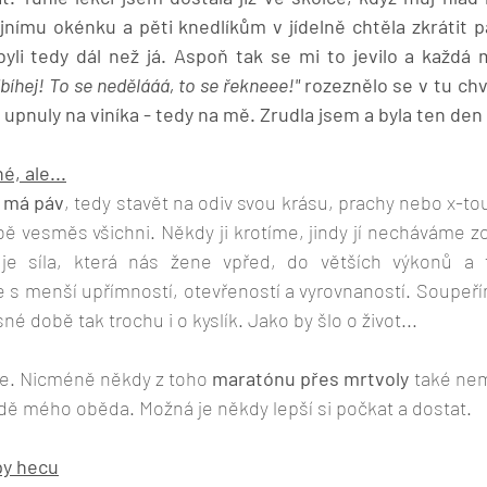
jnímu okénku a pěti knedlíkům v jídelně chtěla zkrátit pá
yli tedy dál než já. Aspoň tak se mi to jevilo a každá 
bíhej! To se nedělááá, to se řekneee!" 
rozeznělo se v tu chví
upnuly na viníka - tedy na mě. Zrudla jsem a byla ten den 
é, ale...
o má páv
, tedy stavět na odiv svou krásu, prachy nebo x-tou 
 je síla, která nás žene vpřed, do větších výkonů a f
 s menší upřímností, otevřeností a vyrovnaností. Soupeřím
sné době tak trochu i o kyslík. Jako by šlo o život...
de. Nicméně někdy z toho 
maratónu přes mrtvoly
 také nem
padě mého oběda. Možná je někdy lepší si počkat a dostat. 
ypy hecu