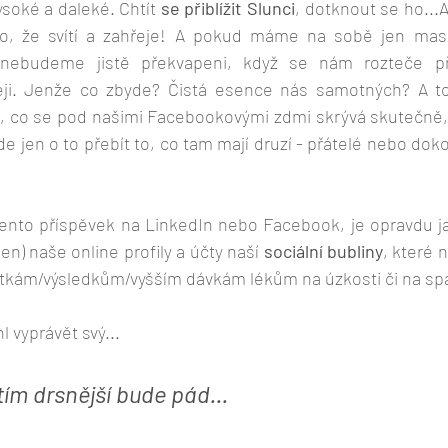
vysoké a daleké. Chtít 
se přiblížit Slunci
, dotknout se ho...A
ho, že svítí a zahřeje! A pokud máme na sobě jen mas
 nebudeme jistě překvapeni, když se nám rozteče p
eji. Jenže co zbyde? Čistá esence nás samotných? A to
, co se pod našimi Facebookovými zdmi skrývá skutečně, 
Jde jen o to přebít to, co tam mají druzí - přátelé nebo dok
tento příspěvek na LinkedIn nebo Facebook, je opravdu ja
en) naše online profily a účty naší 
sociální bubliny
, které n
otkám/výsledkům/vyšším dávkám lékům na úzkosti či na spa
l vyprávět svý...
 tím drsnější bude pád...