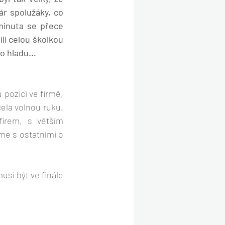
r spolužáky, co 
minuta se přece 
li celou školkou 
o hladu...
pozici ve firmě, 
máme tak nějak v sobě vesměs všichni. Někdy ji krotíme, jindy jí necháváme zcela volnou ruku. 
irem, s větším 
e s ostatními o 
usí být ve finále 