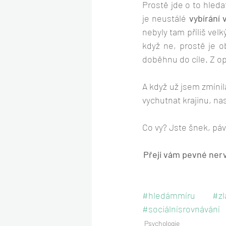
Prostě jde o to hleda
je neustálé 
vybírání
nebyly tam příliš velk
když ne, prostě je o
doběhnu do cíle. Z o
A když už jsem zmínil
vychutnat krajinu, nas
Co vy? Jste šnek, páv
Přeji vám pevné nerv
#hledámmíru
#zl
#sociálnísrovnávání
Psychologie