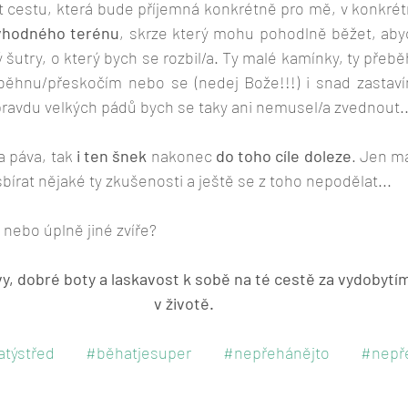
t cestu, která bude příjemná konkrétně pro mě, v konkrétn
 vhodného terénu
, skrze který mohu pohodlně běžet, abych
ý šutry, o který bych se rozbil/a. Ty malé kamínky, ty přebě
běhnu/přeskočím nebo se (nedej Bože!!!) i snad zastavím
pravdu velkých pádů bych se taky ani nemusel/a zvednout..
a páva, tak 
i ten šnek 
nakonec 
do toho cíle doleze
. Jen má
bírat nějaké ty zkušenosti a ještě se z toho nepodělat...
 nebo úplně jiné zvíře?
y, dobré boty a laskavost k sobě na té cestě za vydobytím
v životě. 
atýstřed
#běhatjesuper
#nepřehánějto
#nepř