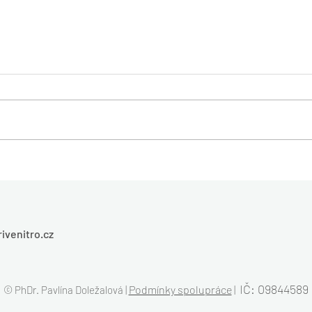
Proč se starat o svou
Proč 
psychiku? 7 dobrých důvodů!
příb
ivenitro.cz
​
IČ: 09844589
Podmínky spolupráce
© PhDr. Pavlína Doležalová |
|