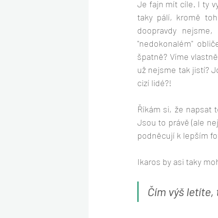
Je fajn mít cíle. I ty 
taky pálí, kromě to
doopravdy nejsme,
"nedokonalém" oblič
špatně? Víme vlastně
už nejsme tak jistí? 
cizí lidé?!
Říkám si, že napsat 
Jsou to právě (ale nej
podněcují k lepším f
Ikaros by asi taky moh
Čím výš letíte,