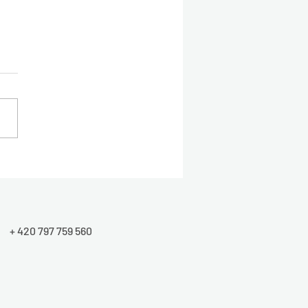
vlastně sdílím svůj osobní
ěh?
+ 420 797 759 560