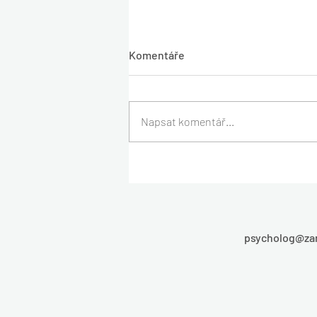
Komentáře
Napsat komentář...
Dospělé děti a děti: ano nebo
ne?
psycholog@zar