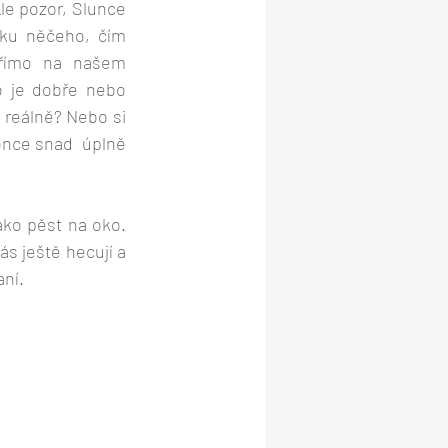
le pozor, Slunce 
ku něčeho, čím 
římo na našem 
 je dobře nebo 
reálně? Nebo si 
once snad  úplně 
ko pěst na oko. 
ás ještě hecují a 
ní.