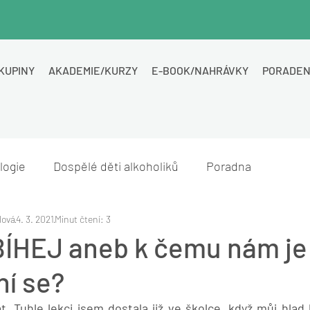
KUPINY
AKADEMIE/KURZY
E-BOOK/NAHRÁVKY
PORADEN
logie
Dospělé děti alkoholiků
Poradna
lová
4. 3. 2021
Minut čtení: 3
HEJ aneb k čemu nám je
ní se?
 Tuhle lekci jsem dostala již ve školce, když můj hlad by