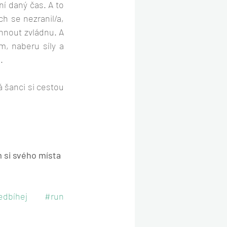
í daný čas. A to 
 se nezranil/a, 
hnout zvládnu. A 
, naberu síly a 
.
 šanci si cestou 
 si svého místa 
edbíhej
#run