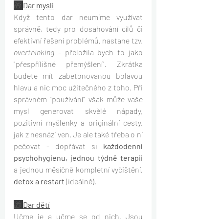
🎁 
Dar mysli
Když tento dar neumíme využívat 
správně, tedy pro dosahování cílů či 
efektivní řešení problémů, nastane tzv. 
overthinking
 - přeložila bych to jako 
"přespřílišné přemýšlení". Zkrátka 
budete mít zabetonovanou bolavou 
hlavu a nic moc užitečného z toho. Při 
správném "používání" však může vaše 
mysl generovat skvělé nápady, 
pozitivní myšlenky a originální cesty, 
jak z nesnází ven. Je ale také třeba o ní 
pečovat - dopřávat si 
každodenní 
psychohygienu, jednou týdně terapii 
a jednou měsíčně kompletní vyčištění, 
detox a restart
 (ideálně).
🎁 
Dar dětí
Učme je a učme se od nich. Jsou