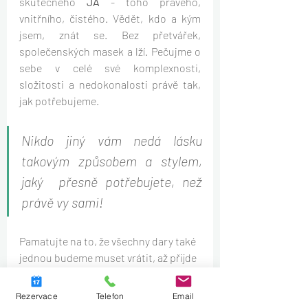
skutečného 
JÁ
 - toho pravého, 
vnitřního, čistého. Vědět, kdo a kým 
jsem, znát se. Bez přetvářek, 
společenských masek a lží. Pečujme o 
sebe v celé své komplexnosti, 
složitosti a nedokonalosti právě tak, 
jak potřebujeme.
Nikdo jiný vám nedá lásku 
takovým způsobem a stylem, 
jaký  přesně potřebujete, než 
právě vy sami!
Pamatujte na to, že všechny dary také 
jednou budeme muset vrátit, až přijde 
ten čas...
Rezervace
Telefon
Email
...ale do té doby - jak si je budete 