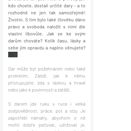
kdo chcete, dostali určité dary - a to 
rozhodně ne jen tak samozřejmé! 
Životní. S tím bylo také člověku dáno 
právo a svoboda naložit s nimi dle 
vlastní libovůle. Jak se ke svým 
darům chováte? Kolik času, lásky a 
sebe jim opravdu a naplno věnujete? 
🎈🎀
Dar může být požehnáním nebo také 
prokletím. Záleží, jak k němu 
přistupujete, zda s láskou a hravě 
nebo jako k povinnosti a zátěži.
S darem jde ruku v ruce i velká 
zodpovědnost, práce, pot a slzy. Je 
zapotřebí námahy, abychom o ně 
mohli dobře pečovat, udržovat je, 