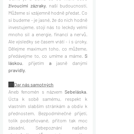
živoucími zázraky
, naší budoucností. 
Můžeme si vzájemně hodně předat. Co 
si budeme - je jasné, že do nich hodně 
investujeme, stojí nás to leckdy velmi 
mnoho sil a energie, financí a nervů. 
Ale výsledky se časem vrátí - i s úroky. 
Dělejme maximum toho, co můžeme, 
předávejme to, co umíme a máme. 
S 
láskou
, přijetím 
a 
jasně danými
pravidly
.
🎁 
Dar nás samotných
Aneb fenomén s názvem 
Sebeláska
. 
Úcta k sobě samému, respekt k 
vlastním slabším stránkám a obdiv k 
přednostem. Bezpodmínečné přijetí, 
tolik podceňované, přitom tak moc 
zásadní. Sebepoznání našeho 