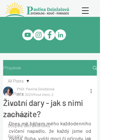
Příspěvek
All Posts
PhDr. Pavlína Doležalová
All Posts
31. 3. 2021
Minut čtení: 2
Životní dary - jak s nimi
Koučink
zacházíte?
Psychologie
Dnes mě během mého každodenního 
Dospělé děti alkoholiků
cvičení napadlo, že každý jsme od 
Poradna
života, Boha, vyšší moci či přírody, jak 