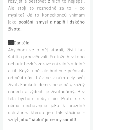
rozvíjet a pěstovat z nich to nejlepší. 
Ale stojí to rozhodně za to - co 
myslíte? Já to koneckonců vnímám 
jako
poslání, smysl a náplň lidského 
života.
🎁 
Dar těla
Abychom se o něj starali, živili ho, 
šatili a procvičovali. Protože bez toho 
nebude hezké, zdravé ani silné, odolné 
a fit. Když o něj ale budeme pečovat, 
odmění nás. Trávíme v něm celý svůj 
život, kamkoli jdeme, nese nás, každý 
nádech a výdech je životadárný...Bez 
těla bychom nebyli nic. Proto se k 
němu nechovejme jako k prázdné 
schránce, kterou jen tak vláčíme - 
vždyť 
jeho "náplní" jsme my sami!!!