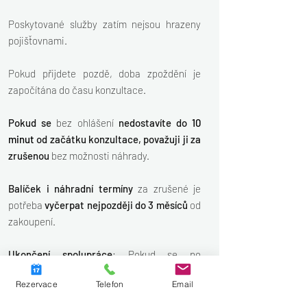
Poskytované služby zatím nejsou hrazeny
pojišťovnami.
Pokud přijdete pozdě, doba zpoždění je
započítána do času konzultace.
Pokud se
bez ohlášení
nedostavíte do
10
minut
od začátku konzultace,
považuji ji za
zrušenou
bez možnosti náhrady.
Balíček i náhradní termíny
za zrušené je
potřeba
vyčerpat nejpozději do 3 měsíců
od
zakoupení.
Ukončení spolupráce
: Pokud se po
pravidelné spolupráci rozhodnete ji ukončit,
Rezervace
Telefon
Email
je pro mne důležité to vědět, abychom mohli
naši společnou cestu co nejlépe uzavřít.