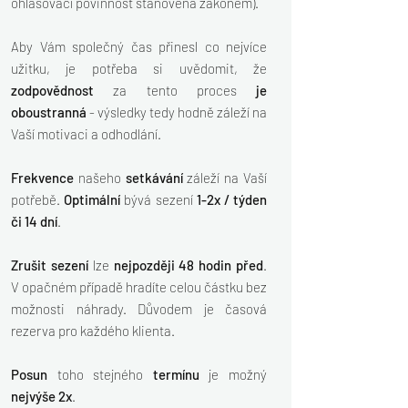
ohlašovací povinnost stanovená zákonem).
Aby Vám společný čas přinesl co nejvíce
užitku, je potřeba si uvědomit, že
zodpovědnost
za tento proces
je
oboustranná
- výsledky tedy hodně záleží na
Vaší motivaci a odhodlání.
Frekvence
našeho
setkávání
záleží na Vaší
potřebě.
Optimální
bývá sezení
1-2x / týden
či 14 dní
.
Zrušit sezení
lze
nejpozději
48 hodin před
.
V opačném případě hradíte celou částku bez
možnosti náhrady. Důvodem je časová
rezerva pro každého klienta.
Posun
toho stejného
termínu
je možný
nejvýše 2x
.