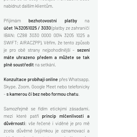
nabídnut dalším klientům.
Přijímám
bezhotovostní platby
na
úče
t
1432051025
/ 3030
(p
latby ze zahraničí
IBAN: CZ88
3030 0000 0014 3205
1025 a
SWIFT: AIRACZPP). Věřím, že tento způsob
je pro obě strany nejpohodlnější –
sezení
máte uhrazeno předem a můžete se tak
plně soustředit
na setkání.
Konzultace probíhají online
přes Whatsapp,
Skype, Zoom, Google Meet nebo telefonicky
-
s kamerou či bez nebo formou chatu
.
Samozřejmě se řídím etickými zásadami,
mezi které patří
princip mlčenlivosti a
důvěrnosti
: vše řečené i viděné je pro mě
zcela důvěrné (výjimkou je oznamovací a