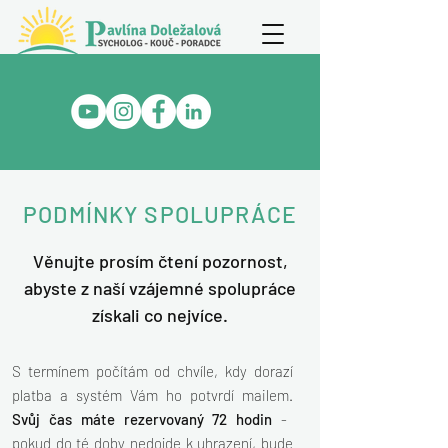
PODMÍNKY SPOLUPRÁCE
Věnujte prosím čtení pozornost,
abyste z naší vzájemné spolupráce
získali co nejvíce.
S termínem počítám od chvíle, kdy
dorazí
platba a systém Vám ho potvrdí mailem.
Svůj čas máte rezervovaný 72 hodin
-
pokud do té doby nedojde k uhrazení, bude